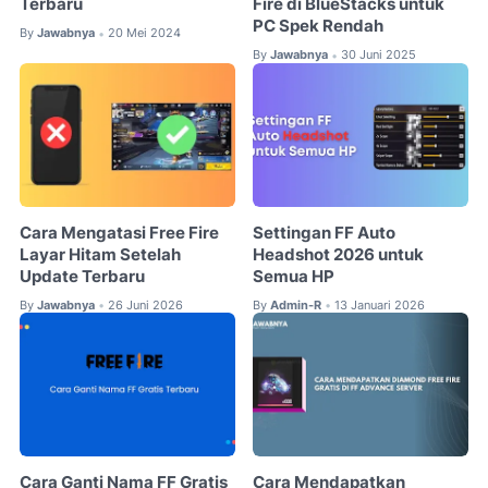
Terbaru
Fire di BlueStacks untuk
PC Spek Rendah
By
Jawabnya
20 Mei 2024
•
By
Jawabnya
30 Juni 2025
•
Cara Mengatasi Free Fire
Settingan FF Auto
Layar Hitam Setelah
Headshot 2026 untuk
Update Terbaru
Semua HP
By
Jawabnya
26 Juni 2026
By
Admin-R
13 Januari 2026
•
•
Cara Ganti Nama FF Gratis
Cara Mendapatkan