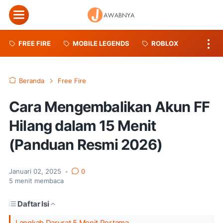
Menu
FREE FIRE
MOBILE LEGENDS
ROBLOX
Beranda
Free Fire
Cara Mengembalikan Akun FF
Hilang dalam 15 Menit
(Panduan Resmi 2026)
Januari 02, 2025
•
0
5
menit membaca
Daftar Isi
Langkah Darurat 5 Menit Pertama