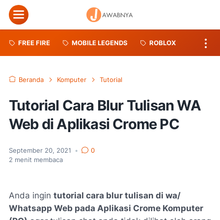
Menu
FREE FIRE
MOBILE LEGENDS
ROBLOX
Beranda
Komputer
Tutorial
Tutorial Cara Blur Tulisan WA
Web di Aplikasi Crome PC
September 20, 2021
•
0
2
menit membaca
Anda ingin
tutorial cara blur tulisan di wa/
Whatsapp Web pada Aplikasi Crome Komputer